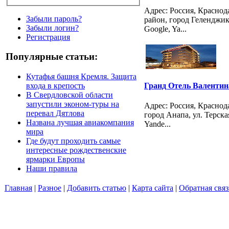
Адрес: Россия, Красно
Забыли пароль?
район, город Геленджик,
Забыли логин?
Google, Ya...
Регистрация
Популярные статьи:
Кутафья башня Кремля. Защита
Гранд Отель Валентин
входа в крепость
В Свердловской области
запустили эконом-туры на
Адрес: Россия, Краснод
перевал Дятлова
город Анапа, ул. Терская
Названа лучшая авиакомпания
Yande...
мира
Где будут проходить самые
интересные рождественские
ярмарки Европы
Наши правила
Главная
|
Разное
|
Добавить статью
|
Карта сайта
|
Обратная связ