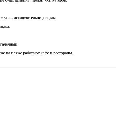
е суда; дайвинг; прокат яхт, катеров.
 сауна - исключительно для дам.
тдыха.
 галечный.
кже на пляже работают кафе и рестораны.