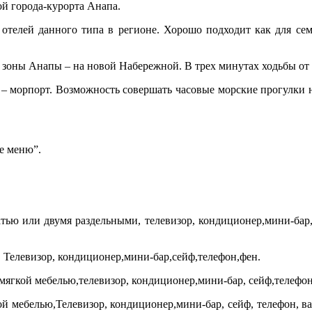
й города-курорта Анапа.
 отелей данного типа в регионе. Хорошо подходит как для сем
 зоны Анапы – на новой Набережной. В трех минутах ходьбы от
м – морпорт. Возможность совершать часовые морские прогулки н
ое меню”.
атью или двумя раздельными, телевизор, кондиционер,мини-ба
. Телевизор, кондиционер,мини-бар,сейф,телефон,фен.
,мягкой мебелью,телевизор, кондиционер,мини-бар, сейф,телефон
й мебелью,Телевизор, кондиционер,мини-бар, сейф, телефон, ва