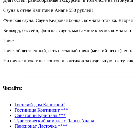
Для гостей, разнообразные экскурсии, в том числе на затонувши
Сауна в отеле Капитан в Анапе 550 рублей!
Финская сауна. Сауна Кедровая бочка , комната отдыха. Вторая
Бильярд, бассейн, финская сауна, массажное кресло, комната о
Пляж
Пляж общественный, есть песчаный пляж (мелкий песок), есть
На пляже прокат шезлонгов и зонтиков за отдельную плату, та
Читайте:
Гостевой дом Капитан-С
Гостиница Континент ***
Санаторий Кристалл ***
Туристический комплекс Ланги Анапа
Пансионат Ласточка ****