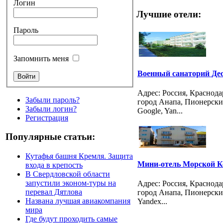
Логин
Лучшие отели:
Пароль
Запомнить меня
Военный санаторий Де
Адрес: Россия, Краснод
Забыли пароль?
город Анапа, Пионерский
Забыли логин?
Google, Yan...
Регистрация
Популярные статьи:
Кутафья башня Кремля. Защита
Мини-отель Морской К
входа в крепость
В Свердловской области
запустили эконом-туры на
Адрес: Россия, Краснод
перевал Дятлова
город Анапа, Пионерский 
Названа лучшая авиакомпания
Yandex...
мира
Где будут проходить самые