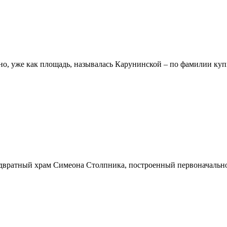
но, уже как площадь, называлась Карунинской – по фамилии ку
адвратный храм Симеона Столпника, построенный первоначально 