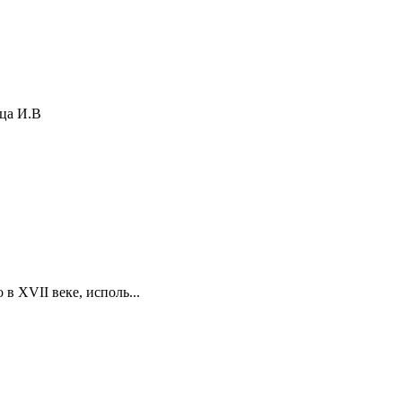
пца И.В
в XVII веке, исполь...