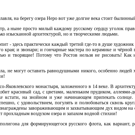
славля, на берегу озера Неро вот уже долгие века стоит былинны
тр, а ныне просто милый каждому русскому сердцу уголок прав
лько изысканной архитектурой, но и творческими людьми.
ерпит - здесь практически каждый третий где-то в душе худож
 края; и звонари; и гончарные мастера по керамике и чёрной г
ью и творящие! Потому что Ростов нельзя не рисовать! Как и 
ола, не могут оставить равнодушными никого, особенно людей х
ии!
о-Яковлевского монастыря, заложенного в 14 веке. В архитект
азбит красивый сад, с цветами, маленьким прудиком, аллеями-
аже кстати, на знойном и уже начинающем припекать солнце.
пешно, с удовольствием, погулять и полюбоваться сквозь кру
 вознаграждены завораживающим и захватывающим дух видом на
т прохладным воздухом озера и запахом водной стихии!
 полигона для формирующегося русского флота, как вариант, р