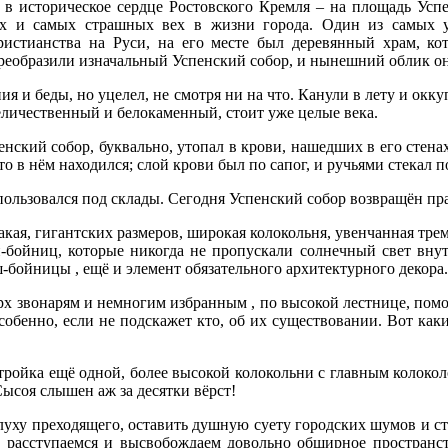
в историческое сердце Ростовского Кремля – на площадь Успен
ых и самых страшных вех в жизни города. Один из самых уз
христианства на Руси, на его месте был деревянный храм, ко
преобразили изначальный Успенский собор, и нынешний облик о
ия и беды, но уцелел, не смотря ни на что. Канули в лету и окк
величественный и белокаменный, стоит уже целые века.
енский собор, буквально, утопал в крови, нашедших в его стена
то в нём находился; слой крови был по сапог, и ручьями стекал 
спользовался под склады. Сегодня Успенский собор возвращён п
акая, гигантских размеров, широкая колокольня, увенчанная тр
-бойниц, которые никогда не пропускали солнечный свет внутр
-бойницы , ещё и элемент обязательного архитектурного декора.
ерх звонарям и немногим избранным , по высокой лестнице, п
 особенно, если не подскажет кто, об их существовании. Вот к
тройка ещё одной, более высокой колокольни с главным колоко
Сысоя слышен аж за десятки вёрст!
луху преходящего, оставить душную суету городских шумов и ст
асступаемся и высвобождаем довольно обширное пространств