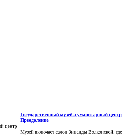
Государственный музей–гуманитарный центр
Преодоление
ый центр
Музей включает салон Зинаиды Волконской, где