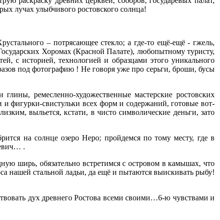
рую раскраску древних церквей, соборов, государевых палат,
дрых лучах улыбчивого ростовского солнца!
рустального – потрясающее стекло; а где-то ещё-ещё - гжель,
 Государских Хоромах (Красной Палате), любопытному туристу,
тей, с историей, технологией и образцами этого уникального
азов под фотографию ! Не говоря уже про серьги, броши, бусы
 глины, ремесленно-художественные мастерские ростовских
и и фигурки-свистульки всех форм и содержаний, готовые вот-
изким, выльется, кстати, в чисто символические деньги, зато
рится на солнце озеро Неро; пройдемся по тому месту, где в
евич… .
дную ширь, обязательно встретимся с островом в камышах, что
са нашей стальной ладьи, да ещё и пытаются выискивать рыбу!
ствовать дух древнего Ростова всеми своими…6-ю чувствами и