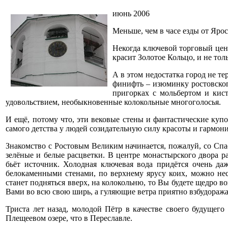
июнь 2006
Меньше, чем в часе езды от Яро
Некогда ключевой торговый цен
красит Золотое Кольцо, и не то
А в этом недостатка город не т
финифть – изюминку ростовского
пригорках с мольбертом и кист
удовольствием, необыкновенные колокольные многоголосья.
И ещё, потому что, эти вековые стены и фантастические куп
самого детства у людей созидательную силу красоты и гармон
Знакомство с Ростовым Великим начинается, пожалуй, со Спас
зелёные и белые расцветки. В центре монастырского двора р
бьёт источник. Холодная ключевая вода придётся очень д
белокаменными стенами, по верхнему ярусу коих, можно нес
станет подняться вверх, на колокольню, то Вы будете щедро
Вами во всю свою ширь, а гуляющие ветра приятно взбудоража
Триста лет назад, молодой Пётр в качестве своего будущего
Плещеевом озере, что в Переславле.