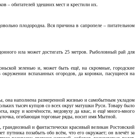
ков – обитателей здешних мест и крестили их.
 довольно плодородна. Вся причина в сапропеле – питательном
донного ила может достигать 25 метров. Рыболовный рай для
ньской зеленью и, может быть ещё, на скромные, городские
в окружении вспаханных огородов, да коровки, пасущиеся на
уеты, она наполнена размеренной жизнью и самобытным укладом
ольких тысяч купцов со всех округ матушки Руси. Товару было
еха, икру и копчёности, медовуху да квас, и ещё много-много
р улочка, огибающая торговые ряды, носит имя Мытной.
, грандиозный и фантастически красивый великан Ростовский
 путника позабыть обо всём, что его окружает; он влечёт за