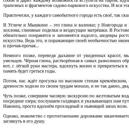
собой и дарит каждому возможность вступить на паром, идущ
трапезных и фрагментов садово-паркового искусства. И вся эт
Практически, у каждого самобытного города есть своё, так ска
В Угличе и Мышкине – это глина и валенки; у Новгорода и Пе
хохлома, глиняные поделки и вездесущие матрёшки. В Ростове
обязательно понравятся и запомнятся надолго, шедевры рост
искусства. Ведь это, и поражающие своей необычностью иконы
и прочая-прочая...
Немного позже, переведя дыхание от увиденных красот, м
умельцев. Чёрная глина, растворённая в самых разноликих об
вот, с лёгкой руки мастера, вдохнуть жизни и превратиться 
память будет греться годы.
Потом, нас ждёт прогулка по высоким стенам кремлёвским, с
древности ходили по своим трудам монахи, и не так давно, д
Чуть позже, совершим часовую экскурсию по желтоватым водам
посредине озера; послушаем галдящих и указывающих нам путь
Наконец, просто вдохнём прохладный и пьянящий запах волн.
Однако, знакомство с протоптанными дорожками заканчиваетс
заглянуть в его душу.