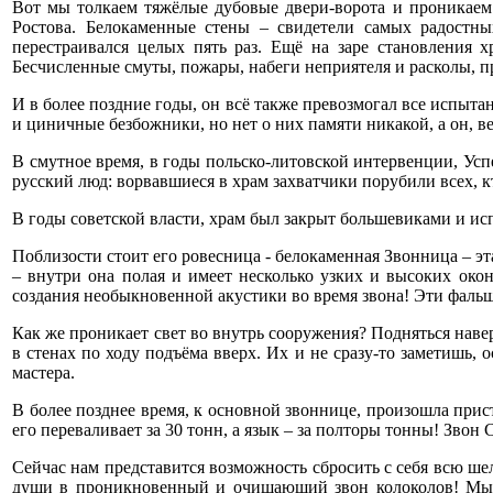
Вот мы толкаем тяжёлые дубовые двери-ворота и проникаем 
Ростова. Белокаменные стены – свидетели самых радостн
перестраивался целых пять раз. Ещё на заре становления 
Бесчисленные смуты, пожары, набеги неприятеля и расколы, 
И в более поздние годы, он всё также превозмогал все испытан
и циничные безбожники, но нет о них памяти никакой, а он, 
В смутное время, в годы польско-литовской интервенции, Усп
русский люд: ворвавшиеся в храм захватчики порубили всех, к
В годы советской власти, храм был закрыт большевиками и и
Поблизости стоит его ровесница - белокаменная Звонница – эт
– внутри она полая и имеет несколько узких и высоких окон
создания необыкновенной акустики во время звона! Эти фальш
Как же проникает свет во внутрь сооружения? Подняться нав
в стенах по ходу подъёма вверх. Их и не сразу-то заметишь,
мастера.
В более позднее время, к основной звоннице, произошла прис
его переваливает за 30 тонн, а язык – за полторы тонны! Звон 
Сейчас нам представится возможность сбросить с себя всю ше
души в проникновенный и очищающий звон колоколов! Мы р