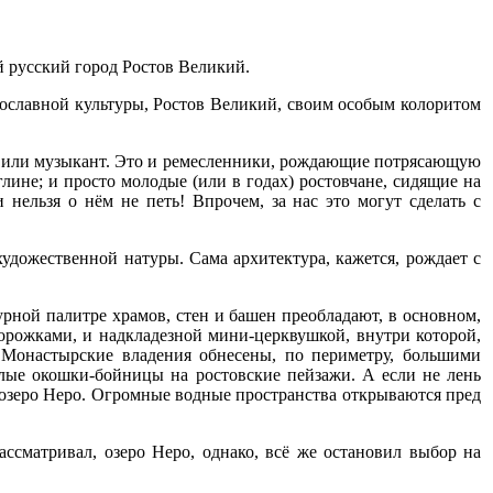
й русский город Ростов Великий.
ославной культуры, Ростов Великий, своим особым колоритом
ник или музыкант. Это и ремесленники, рождающие потрясающую
лине; и просто молодые (или в годах) ростовчане, сидящие на
нельзя о нём не петь! Впрочем, за нас это могут сделать с
удожественной натуры. Сама архитектура, кажется, рождает с
урной палитре храмов, стен и башен преобладают, в основном,
дорожками, и надкладезной мини-церквушкой, внутри которой,
 Монастырские владения обнесены, по периметру, большими
глые окошки-бойницы на ростовские пейзажи. А если не лень
 озеро Неро. Огромные водные пространства открываются пред
ассматривал, озеро Неро, однако, всё же остановил выбор на