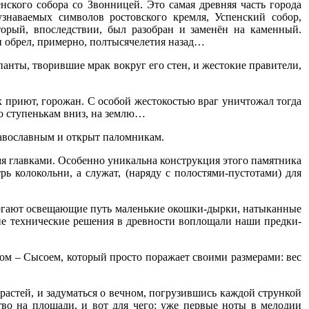
ского собора со Звонницей. Это самая древняя часть города
наваемых символов ростовского кремля, Успенский собор,
торый, впоследствии, был разобран и заменён на каменный.
н обрел, примерно, полтысячелетия назад…
упанты, творившие мрак вокруг его стен, и жестокие правители,
х приют, горожан. С особой жестокостью враг уничтожал тогда
по ступенькам вниз, на землю…
равославным и открыт паломникам.
емя главками. Особенно уникальна конструкция этого памятника
ь колокольни, а служат, (наряду с полостями-пустотами) для
омогают освещающие путь маленькие окошки-дырки, натыканные
акие технические решения в древности воплощали наши предки-
лом – Сысоем, который просто поражает своими размерами: вес
растей, и задуматься о вечном, погрузившись каждой стрункой
о на площади, и вот для чего: уже первые ноты в мелодии