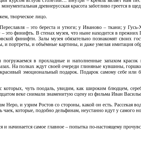
ий курсом вглубь столетий… Внутри – кремль являет нам пёст
а монументальная древнерусская красота заботливо греется в ще
жем, творческое лицо.
реславля – это береста и утюги; у Иваново – ткани; у Гусь-Х
 – это финифть. В стенах музея, что ныне находится в прежних
овской финифти. Залы музея обязательно познакомят своих гос
, и портреты, и объёмные картины, и даже умелая имитация обр
ы погружаемся в прохладные и наполненные запахом красок и
разах. На полках ждут своей очереди глиняные кувшины, горшк
в красивый эмоциональный подарок. Подарок самому себе или бл
 которых, чуть поодаль, увидим, как широким блюдцем, сереб
вадцатом веке снимали знаменитую сцену из фильма Иван Василь
 Неро, и узрим Ростов со стороны, какой он есть. Рассекая во
 чаек, которые, подобно дельфинам, неустанно идут у самого но
я и начинается самое главное – попытка по-настоящему прочув