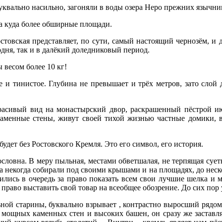
буквально насильно, загоняли в воды озера Неро прежних язычни
да куда более обширные площади.
ростовская представляет, по сути, самый настоящий чернозём, и
годня, так и в далёкий доледниковый период.
 весом более 10 кг!
 и тинистое. Глубина не превышает и трёх метров, зато слой 
красивый вид на монастырский двор, раскрашенный пёстрой ию
каменные стены, живут своей тихой жизнью частные домики, 
дет без Ростовского Кремля. Это его символ, его история.
гословна. В меру пыльная, местами обветшалая, не терпящая с
 некогда собирали под своими крышами и на площадях, до неск
вились в очередь за право показать всем свои лучшие шелка и м
а право выставить свой товар на всеобщее обозрение. До сих по
ной старины, буквально взрывает , контрастно выросший рядом
мощных каменных стен и высоких башен, он сразу же заставляет