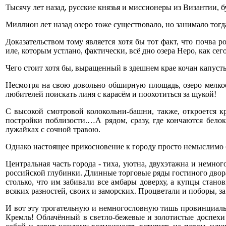
Тысячу лет назад, русские князья и миссионеры из Византии, 
Миллион лет назад озеро тоже существовало, но занимало тог
Доказательством тому является хотя бы тот факт, что почва 
иле, которым устлано, фактически, всё дно озера Неро, как се
Чего стоит хотя бы, выращенный в здешнем крае кочан капусты
Несмотря на свою довольно обширную площадь, озеро мелкое
любителей поискать линя с карасём и поохотиться за щукой!
С высокой смотровой колокольни-башни, также, откроется 
постройки поблизости.…А рядом, сразу, где кончаются бело
лужайках с сочной травою.
Однако настоящее прикосновение к городу просто немыслимо бу
Центральная часть города - тиха, уютна, двухэтажна и немно
российской глубинки. Длинные торговые ряды гостиного двора
столько, что им забивали все амбары доверху, а купцы стано
всяких разностей, своих и заморских. Процветали и поборы, з
И вот эту трогательную и немногословную тишь провинциаль
Кремль! Облачённый в светло-бежевые и золотистые доспехи 