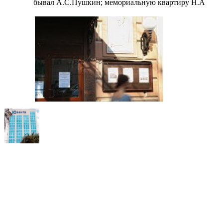
бывал А.С.Пушкин; мемориальную квартиру Н.А