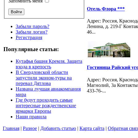
Запомнить меня
Отель Флора ***
Адрес: Россия, Краснод
Забыли пароль?
Ленина, д. 219-Г Контак
Забыли логин?
46...
Регистрация
Популярные статьи:
Кутафья башня Кремля. Защита
входа в крепость
Гостиница Райский уг
В Свердловской области
запустили эконом-туры на
Адрес: Россия, Краснод
перевал Дятлова
Магнолий, 3а Контакты: 
Названа лучшая авиакомпания
433-76-...
мира
Где будут проходить самые
интересные рождественские
ярмарки Европы
Наши правила
Главная
|
Разное
|
Добавить статью
|
Карта сайта
|
Обратная связ