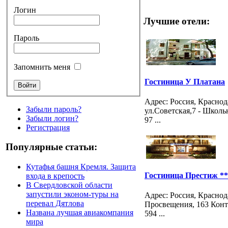
Логин
Лучшие отели:
Пароль
Запомнить меня
Гостиница У Платана
Адрес: Россия, Краснод
Забыли пароль?
ул.Советская,7 - Школьн
Забыли логин?
97 ...
Регистрация
Популярные статьи:
Кутафья башня Кремля. Защита
Гостиница Престиж **
входа в крепость
В Свердловской области
запустили эконом-туры на
Адрес: Россия, Краснод
перевал Дятлова
Просвещения, 163 Конта
Названа лучшая авиакомпания
594 ...
мира