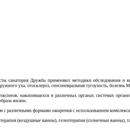
ты санатория Дружба применяют методики обследования и ком
ружного уха, отосклероз, сенсоневральная тугоухость, болезнь 
токсинов, накопившихся в различных органах системах органи
образа жизни.
ым с различными формами ожирения с использованием комплекса
рапия (воздушные ванны), гелеотерапия (солнечные ванны), та