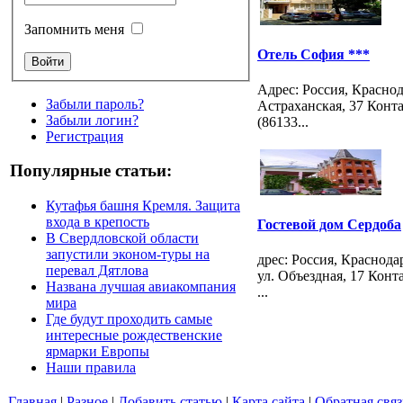
Запомнить меня
Отель София ***
Адрес: Россия, Краснод
Забыли пароль?
Астраханская, 37 Конта
Забыли логин?
(86133...
Регистрация
Популярные статьи:
Кутафья башня Кремля. Защита
входа в крепость
Гостевой дом Сердоба
В Свердловской области
запустили эконом-туры на
дрес: Россия, Краснода
перевал Дятлова
ул. Объездная, 17 Конта
Названа лучшая авиакомпания
...
мира
Где будут проходить самые
интересные рождественские
ярмарки Европы
Наши правила
Главная
|
Разное
|
Добавить статью
|
Карта сайта
|
Обратная связ