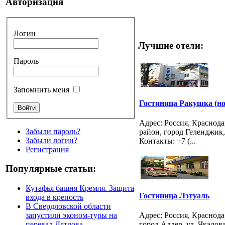
Авторизация
Логин
Лучшие отели:
Пароль
Запомнить меня
Гостиница Ракушка (нов
Адрес: Россия, Краснод
Забыли пароль?
район, город Геленджик,
Забыли логин?
Контакты: +7 (...
Регистрация
Популярные статьи:
Кутафья башня Кремля. Защита
Гостиница Лэтуаль
входа в крепость
В Свердловской области
запустили эконом-туры на
Адрес: Россия, Краснод
перевал Дятлова
город Адлер, ул. Чкалова,