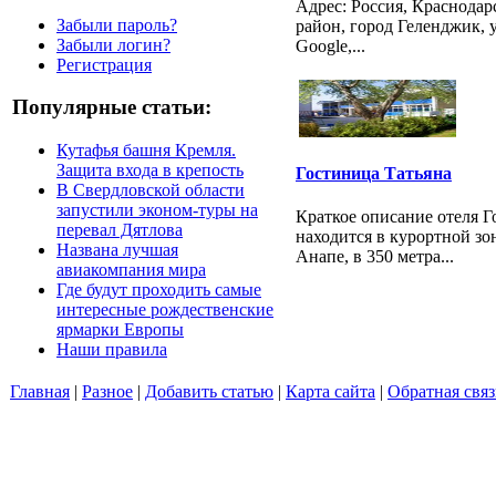
Адрес: Россия, Краснода
Забыли пароль?
район, город Геленджик, у
Забыли логин?
Google,...
Регистрация
Популярные статьи:
Кутафья башня Кремля.
Защита входа в крепость
Гостиница Татьяна
В Свердловской области
запустили эконом-туры на
Краткое описание отеля Г
перевал Дятлова
находится в курортной зо
Названа лучшая
Анапе, в 350 метра...
авиакомпания мира
Где будут проходить самые
интересные рождественские
ярмарки Европы
Наши правила
Главная
|
Разное
|
Добавить статью
|
Карта сайта
|
Обратная связ