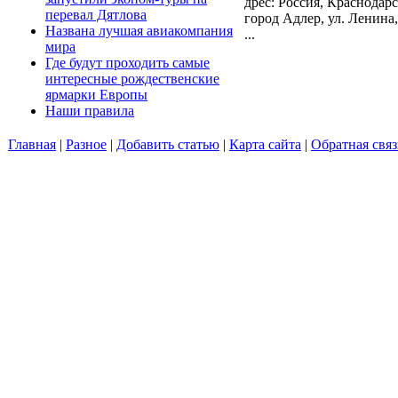
дрес: Россия, Краснодар
перевал Дятлова
город Адлер, ул. Ленина,
Названа лучшая авиакомпания
...
мира
Где будут проходить самые
интересные рождественские
ярмарки Европы
Наши правила
Главная
|
Разное
|
Добавить статью
|
Карта сайта
|
Обратная связ