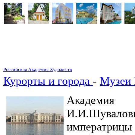
Российская Академия Художеств
Курорты и города
-
Музеи
Академия
И.И.Шувал
императрицы