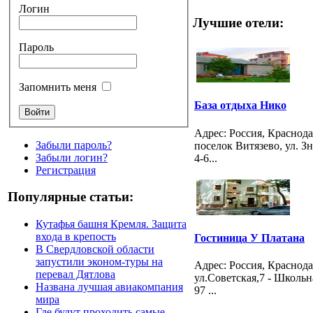
Логин
Лучшие отели:
Пароль
Запомнить меня
База отдыха Нико
Адрес: Россия, Краснод
Забыли пароль?
поселок Витязево, ул. З
Забыли логин?
4-6...
Регистрация
Популярные статьи:
Кутафья башня Кремля. Защита
входа в крепость
Гостиница У Платана
В Свердловской области
запустили эконом-туры на
Адрес: Россия, Краснод
перевал Дятлова
ул.Советская,7 - Школьн
Названа лучшая авиакомпания
97 ...
мира
Где будут проходить самые