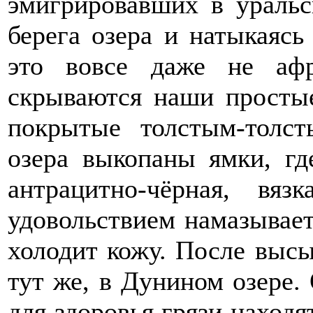
эмигрировавших в уральс
берега озера и натыкаясь
это вовсе даже не аф
скрываются наши простые
покрытые толстым-толс
озера выкопаны ямки, гд
антрацитно-чёрная, вя
удовольствием намазывает
холодит кожу. После выс
тут же, в Дунином озере.
для здоровья грязи находя