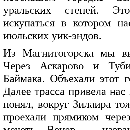
уральских степей. Эт
искупаться в котором н
июльских уик-эндов.
Из Магнитогорска мы вы
Через Аскарово и Туб
Баймака. Объехали этот 
Далее трасса привела нас 
понял, вокруг Зилаира то
проехали прямиком через
мечеть Венер , назв