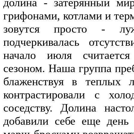
долина - затерянный ми
грифонами, котлами и тер
зовутся просто - луж
подчеркивалась отсутст
начало июля считаетс
сезоном. Наша группа пре
блаженствуя в теплых л
контрастировали с хол
соседству. Долина наст
добавили себе еще день
марш-бросками возвращат