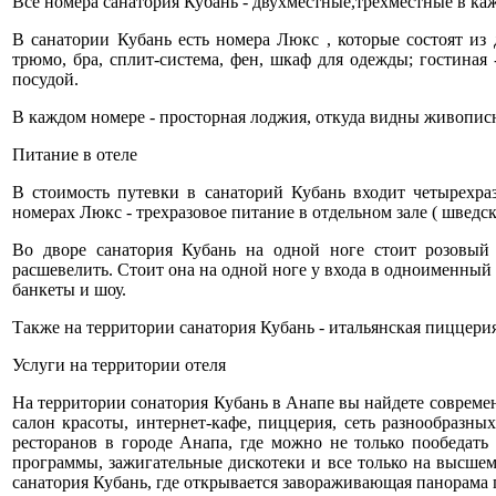
Все номера санатория Кубань - двухместные,трехместные в каж
В санатории Кубань есть номера Люкс , которые состоят из 
трюмо, бра, сплит-система, фен, шкаф для одежды; гостиная 
посудой.
В каждом номере - просторная лоджия, откуда видны живописна
Питание в отеле
В стоимость путевки в санаторий Кубань входит четырехра
номерах Люкс - трехразовое питание в отдельном зале ( шведск
Во дворе санатория Кубань на одной ноге стоит розовый 
расшевелить. Стоит она на одной ноге у входа в одноименный 
банкеты и шоу.
Также на территории санатория Кубань - итальянская пиццерия
Услуги на территории отеля
На территории сонатория Кубань в Анапе вы найдете соврем
салон красоты, интернет-кафе, пиццерия, сеть разнообразны
ресторанов в городе Анапа, где можно не только пообедать
программы, зажигательные дискотеки и все только на высшем
санатория Кубань, где открывается завораживающая панорама 