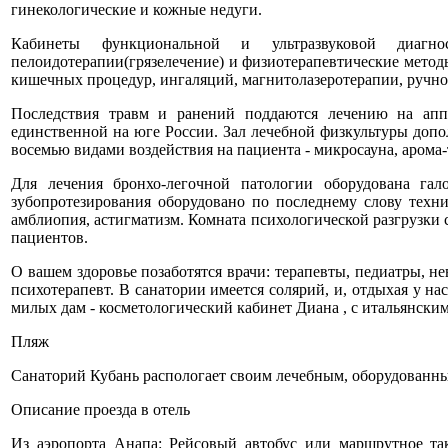
гинекологические и кожные недуги.
Кабинеты функциональной и ультразвуковой диагн
пелоидотерапии(грязелечение) и физиотерапевтические метод
кишечных процедур, ингаляций, магнитолазеротерапии, ручно
Последствия травм и ранений поддаются лечению на аппа
единственной на юге России. Зал лечебной физкультуры допо
восемью видами воздействия на пациента - микросауна, арома-т
Для лечения бронхо-легочной патологии оборудована гал
зубопротезирования оборудовано по последнему слову техни
амблиопия, астигматизм. Комната психологической разгрузки
пациентов.
О вашем здоровье позаботятся врачи: терапевты, педиатры, нев
психотерапевт. В санатории имеется солярий, и, отдыхая у н
милых дам - косметологический кабинет Диана , с итальянски
Пляж
Санаторий Кубань распологает своим лечебным, оборудованным
Описание проезда в отель
Из аэропорта Анапа: Рейсовый автобус или маршрутное та