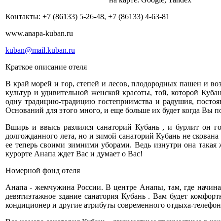
Контакты: +7 (86133) 5-26-48, +7 (86133) 4-63-81
www.anapa-kuban.ru
kuban@mail.kuban.ru
Краткое описание отеля
В край морей и гор, степей и лесов, плодородных пашен и во
культур и удивительной женской красоты, той, которой Куба
одну традицию-традицию гостеприимства и радушия, постоян
Оснований для этого много, и еще больше их будет когда Вы п
Вширь и ввысь разлился санаторий Кубань , и бурлит он г
долгожданного лета, но и зимой санаторий Кубань не скована л
ее теперь своими зимними уборами. Ведь изнутри она такая 
курорте Анапа ждет Вас и думает о Вас!
Номерной фонд отеля
Анапа - жемчужина России. В центре Анапы, там, где начина
девятиэтажное здание санатория Кубань . Вам будет комфор
кондиционер и другие атрибуты современного отдыха-телефон,