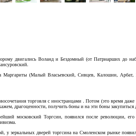
оторому двигались Воланд и Бездомный (от Патриарших до на
ансуровский.
 Маргариты (Малый Власьевский, Сивцев, Калошин, Арбат, Б
восочетания торговля с иностранцами . Потом (это время даже 
кажем, драгоценности, получить боны и на эти боны закупиться
ейший московский Торгсин, появился после революции, его 
ивизма.
вой, у зеркальных дверей торгсина на Смоленском рынке появ