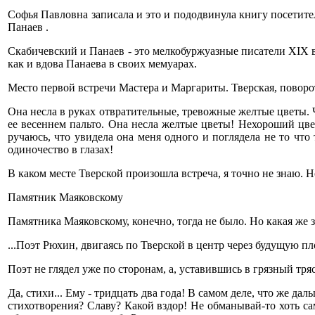
Софья Павловна записала и это и пододвинула книгу посетите
Панаев .
Скабичевский и Панаев - это мелкобуржуазные писатели XIX в
как и вдова Панаева в своих мемуарах.
Место первой встречи Мастера и Маргариты. Тверская, поворо
Она несла в руках отвратительные, тревожные желтые цветы. Ч
ее весеннем пальто. Она несла желтые цветы! Нехороший цвет
ручаюсь, что увидела она меня одного и поглядела не то что
одиночество в глазах!
В каком месте Тверской произошла встреча, я точно не знаю. 
Памятник Маяковскому
Памятника Маяковскому, конечно, тогда не было. Но какая же 
...Поэт Рюхин, двигаясь по Тверской в центр через будущую п
Поэт не глядел уже по сторонам, а, уставившись в грязный тряс
Да, стихи... Ему - тридцать два года! В самом деле, что же дал
стихотворения? Славу? Какой вздор! Не обманывай-то хоть сам