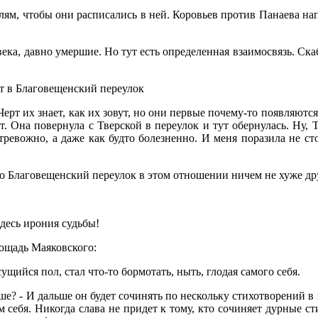
лям, чтобы они расписались в ней. Коровьев против Панаева на
ека, давно умершие. Но тут есть определенная взаимосвязь. Ска
т в Благовещенский переулок
ерт их знает, как их зовут, но они первые почему-то появляютс
. Она повернула с Тверской в переулок и тут обернулась. Ну,
 тревожно, а даже как будто болезненно. И меня поразила не ст
Но Благовещенский переулок в этом отношении ничем не хуже дру
здесь ирония судьбы!
лощадь Маяковского:
ущийся пол, стал что-то бормотать, ныть, глодая самого себя.
ьше? - И дальше он будет сочинять по нескольку стихотворений в г
 себя. Никогда слава не придет к тому, кто сочиняет дурные ст