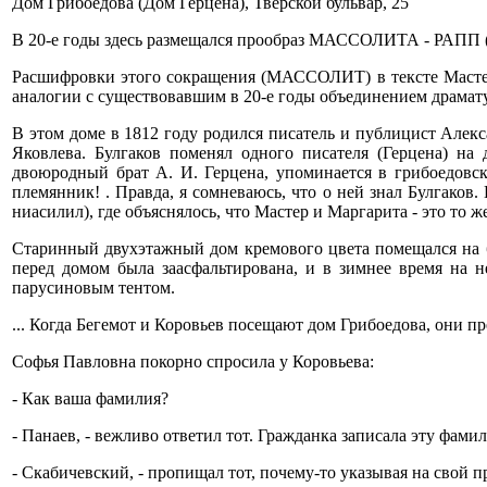
Дом Грибоедова (Дом Герцена), Тверской бульвар, 25
В 20-е годы здесь размещался прообраз МАССОЛИТА - РАПП (Р
Расшифровки этого сокращения (МАССОЛИТ) в тексте Мастера
аналогии с существовавшим в 20-е годы объединением дра
В этом доме в 1812 году родился писатель и публицист Алекс
Яковлева. Булгаков поменял одного писателя (Герцена) на
двоюродный брат А. И. Герцена, упоминается в грибоедовск
племянник! . Правда, я сомневаюсь, что о ней знал Булгаков.
ниасилил), где объяснялось, что Мастер и Маргарита - это то ж
Старинный двухэтажный дом кремового цвета помещался на б
перед домом была заасфальтирована, и в зимнее время на н
парусиновым тентом.
... Когда Бегемот и Коровьев посещают дом Грибоедова, они 
Софья Павловна покорно спросила у Коровьева:
- Как ваша фамилия?
- Панаев, - вежливо ответил тот. Гражданка записала эту фам
- Скабичевский, - пропищал тот, почему-то указывая на свой п