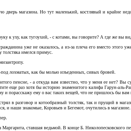
ю дверь магазина. Но тут маленький, костлявый и крайне не
ку к уху, как тугоухий, - с котами, вы говорите? А где же вы ви
ражданина уже не оказалось, а из-за плеча его вместо этого у
у толстяка имелся примус.
мизантропу.
из-под лохматых, как бы молью изъеденных, сивых бровей.
битого пенсне, - а откуда вам известно, что у меня ее нет? Вы
тите еще раз хотя бы историю знаменитого калифа Гарун-аль-Ра
щему и порасскажу ему о вас таких вещей, что не пришлось бы 
стрял в разговор и котообразный толстяк, так и прущий в мага
я, и наши знакомые, Коровьев и Бегемот, очутились в магазине.
пер.
ла Маргарита, ставшая ведьмой. В конце Б. Николопесковского п