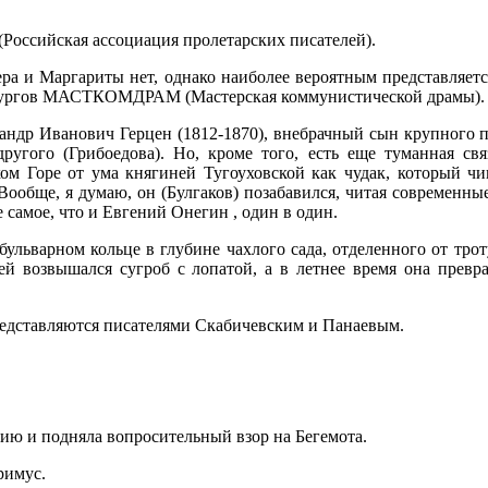
оссийская ассоциация пролетарских писателей).
 и Маргариты нет, однако наиболее вероятным представляется
матургов МАСТКОМДРАМ (Мастерская коммунистической драмы).
андр Иванович Герцен (1812-1870), внебрачный сын крупного п
 другого (Грибоедова). Но, кроме того, есть еще туманная с
ом Горе от ума княгиней Тугоуховской как чудак, который чи
 Вообще, я думаю, он (Булгаков) позабавился, читая современны
е самое, что и Евгений Онегин , один в один.
ульварном кольце в глубине чахлого сада, отделенного от тро
ей возвышался сугроб с лопатой, а в летнее время она превр
представляются писателями Скабичевским и Панаевым.
илию и подняла вопросительный взор на Бегемота.
римус.