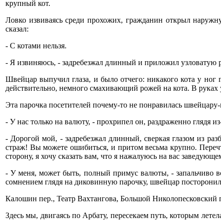
крупный кот.
Ловко извиваясь среди прохожих, гражданин открыл наружну
сказал:
- С котами нельзя.
- Я извиняюсь, - задребезжал длинный и приложил узловатую ру
Швейцар выпучил глаза, и было отчего: никакого кота у ног г
действительно, немного смахивающий рожей на кота. В руках 
Эта парочка посетителей почему-то не понравилась швейцару-
- У нас только на валюту, - прохрипел он, раздраженно глядя 
- Дорогой мой, - задребезжал длинный, сверкая глазом из раз
страж! Вы можете ошибиться, и притом весьма крупно. Переч
сторону, я хочу сказать вам, что я нажалуюсь на вас заведую
- У меня, может быть, полный примус валюты, - запальчиво в
сомнением глядя на диковинную парочку, швейцар посторонилс
Калошин пер., Театр Вахтангова, Большой Николопесковский 
Здесь мы, двигаясь по Арбату, пересекаем путь, которым лете