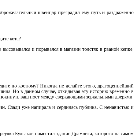
доброжелательный швейцар преградил ему путь и раздраженно
дите кота?
же высовывался и порывался в магазин толстяк в рваной кепке,
 судите по костюму? Никогда не делайте этого, драгоценнейший
шида. Но в данном случае, откидывая эту историю временно в
вам покинуть ваш пост между сверкающими зеркальными дверями.
зин. Сзади уже напирала и сердилась публика. С ненавистью и
ереулка Булгаков поместил здание Драмлита, которого на самом