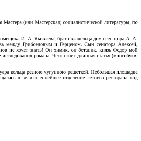
 Мастера (или Мастерская) социалистической литературы, по
омещика И. А. Яковлева, брата владельца дома сенатора А. А.
вязь между Грибоедовым и Герценом. Сын сенатора Алексей,
нов не хочет знать! Он химик, он ботаник, князь Федор мой
е исследования романа. Чего стоит длинная статья (многобукв,
туара кольца резною чугунною решеткой. Небольшая площадка
ащалась в великолепнейшее отделение летнего ресторана под