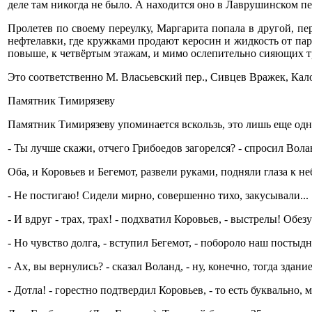
деле там никогда не было. А находится оно в Лаврушинском пе
Пролетев по своему переулку, Маргарита попала в другой, 
нефтелавки, где кружками продают керосин и жидкость от пара
повыше, к четвёртым этажам, и мимо ослепительно сияющих тр
Это соответственно М. Власьевский пер., Сивцев Вражек, Кало
Памятник Тимирязеву
Памятник Тимирязеву упоминается вскользь, это лишь еще одна 
- Ты лучше скажи, отчего Грибоедов загорелся? - спросил Вола
Оба, и Коровьев и Бегемот, развели руками, подняли глаза к неб
- Не постигаю! Сидели мирно, совершенно тихо, закусывали...
- И вдруг - трах, трах! - подхватил Коровьев, - выстрелы! Обе
- Но чувство долга, - вступил Бегемот, - побороло наш постыд
- Ах, вы вернулись? - сказал Воланд, - ну, конечно, тогда здани
- Дотла! - горестно подтвердил Коровьев, - то есть буквально,