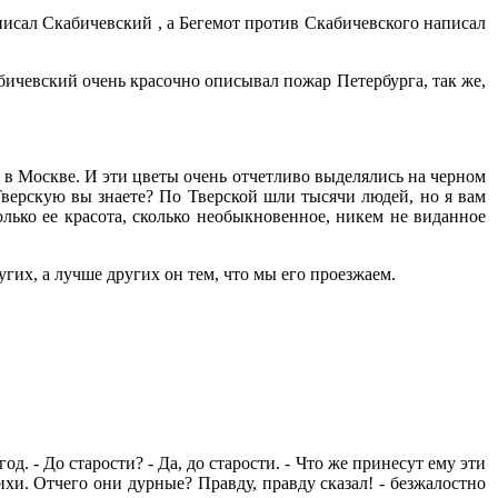
писал Скабичевский , а Бегемот против Скабичевского написал
бичевский очень красочно описывал пожар Петербурга, так же,
я в Москве. И эти цветы очень отчетливо выделялись на черном
 Тверскую вы знаете? По Тверской шли тысячи людей, но я вам
олько ее красота, сколько необыкновенное, никем не виданное
гих, а лучше других он тем, что мы его проезжаем.
од. - До старости? - Да, до старости. - Что же принесут ему эти
ихи. Отчего они дурные? Правду, правду сказал! - безжалостно