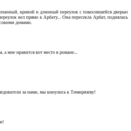
топанный, кривой и длинный переулок с покосившейся дверью
ереулок вел прямо к Арбату... Она пересекла Арбат, поднялась
ысокими домами.
 а мне нравится вот место в романе...
следователи за нами, мы кинулись к Тимирязеву!
и!