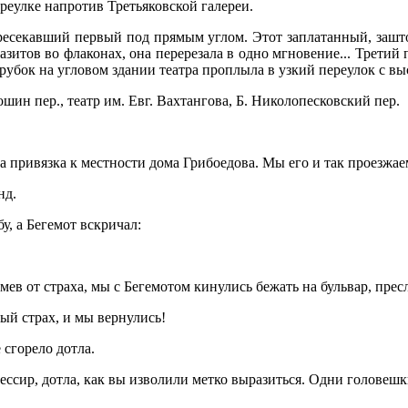
реулке напротив Третьяковской галереи.
пересекавший первый под прямым углом. Этот заплатанный, заш
зитов во флаконах, она перерезала в одно мгновение... Третий п
убок на угловом здании театра проплыла в узкий переулок с в
шин пер., театр им. Евг. Вахтангова, Б. Николопесковский пер.
привязка к местности дома Грибоедова. Мы его и так проезжаем,
нд.
у, а Бегемот вскричал:
зумев от страха, мы с Бегемотом кинулись бежать на бульвар, пре
ный страх, и мы вернулись!
е сгорело дотла.
 мессир, дотла, как вы изволили метко выразиться. Одни головешк