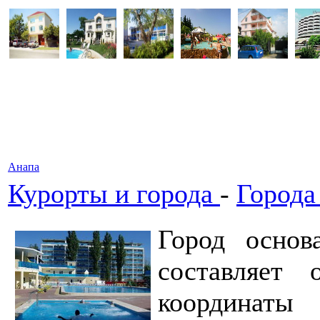
Анапа
Курорты и города
-
Города
Город основ
составляет
координаты