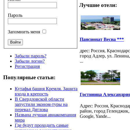
Лучшие отели:
Пароль
Запомнить меня
Пансионат Весна ***
дрес: Россия, Краснодар
Забыли пароль?
город Адлер, ул. Ленина,
Забыли логин?
...
Регистрация
Популярные статьи:
Кутафья башня Кремля. Защита
входа в крепость
Гостиница Александрия
В Свердловской области
запустили эконом-туры на
Адрес: Россия, Краснод
перевал Дятлова
район, город Геленджик, 
Названа лучшая авиакомпания
Google, Yande...
мира
Где будут проходить самые