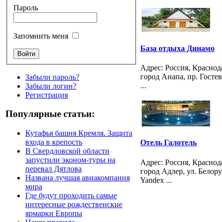
Пароль
Запомнить меня
База отдыха Динамо
Адрес: Россия, Красно
город Анапа, пр. Гостево
Забыли пароль?
...
Забыли логин?
Регистрация
Популярные статьи:
Кутафья башня Кремля. Защита
входа в крепость
Отель Галотель
В Свердловской области
запустили эконом-туры на
Адрес: Россия, Красно
перевал Дятлова
город Адлер, ул. Белорус
Названа лучшая авиакомпания
Yandex ...
мира
Где будут проходить самые
интересные рождественские
ярмарки Европы