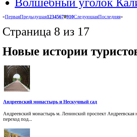
Волшебный уголок Кал
«
Первая
Предыдущая
1
2
3
4
5
6
7
8
9
10
Следующая
Последняя
»
Страница 8 из 17
Новые истории туристо
Андреевский монастырь и Нескучный сад
Андреевский монастырь м. Ленинский проспект Андреевская на
переход под...