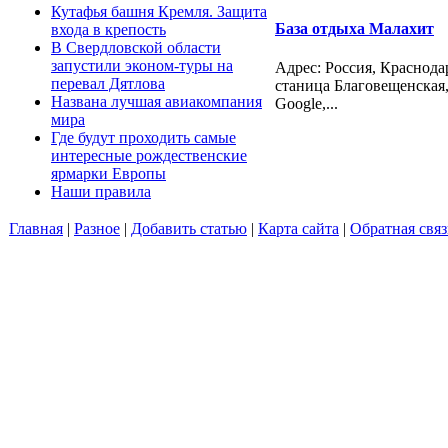
Кутафья башня Кремля. Защита
База отдыха Малахит
входа в крепость
В Свердловской области
запустили эконом-туры на
Адрес: Россия, Краснод
перевал Дятлова
станица Благовещенская, 
Названа лучшая авиакомпания
Google,...
мира
Где будут проходить самые
интересные рождественские
ярмарки Европы
Наши правила
Главная
|
Разное
|
Добавить статью
|
Карта сайта
|
Обратная связ