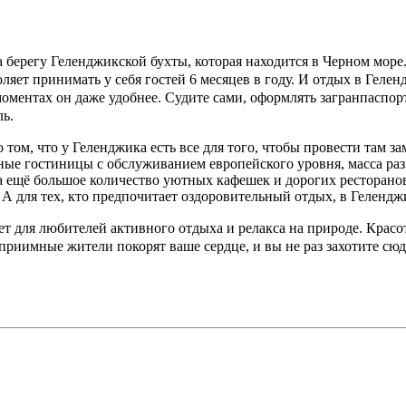
берегу Геленджикской бухты, которая находится в Черном море.
ляет принимать у себя гостей 6 месяцев в году. И отдых в Геле
моментах он даже удобнее. Судите сами, оформлять загранпаспорт
ль.
 том, что у Геленджика есть все для того, чтобы провести там 
ные гостиницы с обслуживанием европейского уровня, масса разв
а ещё большое количество уютных кафешек и дорогих ресторано
А для тех, кто предпочитает оздоровительный отдых, в Геленджи
 для любителей активного отдыха и релакса на природе. Красот
риимные жители покорят ваше сердце, и вы не раз захотите сюд