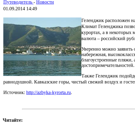
Путеводитель
-
Новости
01.09.2014 14:49
Геленджик расположен на 
Климат Геленджика позво
курортах, а в некоторых 
валюта – российский руб
Уверенно можно заявить о
набережная, высококласс
благоустроенные пляжи, 
достопримечательностей. 
Также Геленджик подойдет
равнодушной. Кавказские горы, чистый свежий воздух и гостеп
Источник:
http://azbyka-kyrorta.ru
.
Читайте: