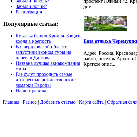
Забыли пароль?
проспект Южный 42. Кра
Забыли логин?
дом ...
Регистрация
Популярные статьи:
Кутафья башня Кремля. Защита
входа в крепость
База отдыха Черемушк
В Свердловской области
запустили эконом-туры на
Адрес: Россия, Краснод
перевал Дятлова
район, поселок Архипо-Ос
Названа лучшая авиакомпания
Краткое опис...
мира
Где будут проходить самые
интересные рождественские
ярмарки Европы
Наши правила
Главная
|
Разное
|
Добавить статью
|
Карта сайта
|
Обратная связ