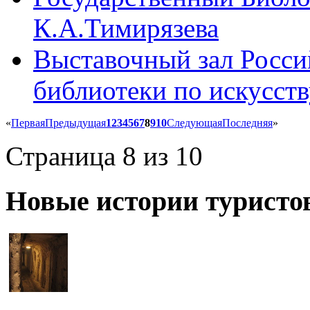
К.А.Тимирязева
Выставочный зал Росси
библиотеки по искусств
«
Первая
Предыдущая
1
2
3
4
5
6
7
8
9
10
Следующая
Последняя
»
Страница 8 из 10
Новые истории туристо