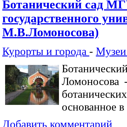
Ботанический сад МГ
государственного уни
М.В.Ломоносова)
Курорты и города
-
Музеи
Ботаниче
Ломоносова 
ботаничес
основанное в 
Добавить комментарий